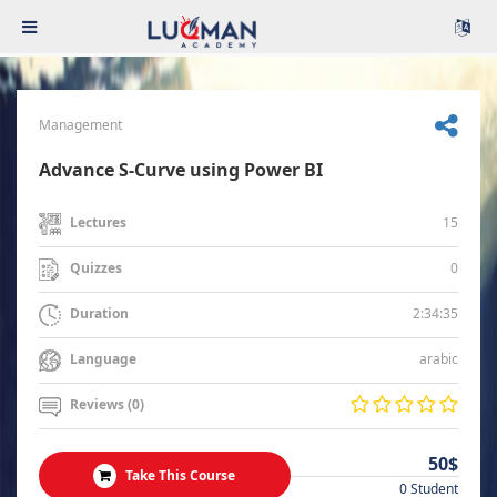
Management
Advance S-Curve using Power BI
15
Lectures
0
Quizzes
2:34:35
Duration
arabic
Language
Reviews (0)
50$
Take This Course
0 Student