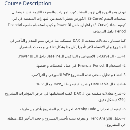
Course Description
تهدف هذه الدورة إلى تزويد المشاركين بالمهارات والمعرفة اللازمة لإنشاء وتحليل
منحنيات التقدم (S-Curve) , الكورس يغطي العديد من المهارات المتقدمه في اني
كيفيه انشاء (S-Curve) و اظهاره داخل Power BI و كيفيه استخدام خاصيه Financial
Period داهل البريماف
كما سنتناول معادلات متقدمه ال DAX ستمكننا منا عرض نسم التقدم و التأخير في
المشروع و اي الاقسام اكثر تأخيرا , كل هذا بشكل تفاعلي و محدث باستمرار.
1-انشاء ال S-Curve الاسبوعي و التراكمي للBaseline داخل ال Power BI.
2- استخدام ال Financial Period في عمل التحديثات و حفظها.
3- انشاء و تحليل منحني تقدم المشروع EV% الاسبوعي و التراكمي.
4- انشاء ال Date Table و شرح كيفيه ربط الPV% مع ال EV% .
5- شرح معادلات متقدمه من ال DAX كفييه استخدامها في عرض المؤشرات المشروع
(KPIs) بشكل دقيق.
6- كيفيه استخدام ال Activity Code لعرض تقدم المشروع بأكثر من طريقه .
7- تحليل Trend Analysis و معرفه نسبه تأخشر المشروع و حجم التأخير لكل منطقه
في المشروع .