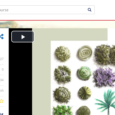
Play
Video
27
0
:34
ish
5$