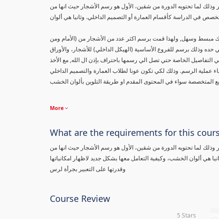
ذلك لما تحتويه الدورة من شقين، الأول هو رسم الأشجار حيث انها من
نيك مبسط وسهل, ولهذا قمت برسم اكثر عدد من الأشجار من (الأمام ومن
حده وذلك برسم للفروع الأساسية (الهيكل الداخلي) للأشجار، والأوراق
ي التفاصيل الخاصة حتي تصل الي رسمها باحتراف بإذن ال الله, مع الأخذ
ناء عملية الرسم. وذلك لكي تكون عونا لطلاب العمارة والتصميم الداخلي
More
What are the requirements for this cour
ذلك لما تحتويه الدورة من شقين، الأول هو رسم الأشجار حيث انها من
يا هي ألوان الخشب، وكيفية التعامل معها بشكل جديد لاظهار امكانياتها
وقدرتها على التعبير بجرأة لرس
Course Review
5 Stars
0