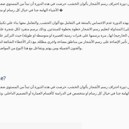
ي دورة احتراف رسم الأشجار بألوان الخشب. حرصت في هذه الدورة أن تبدأ من المستوي صفر و
الأشياء الهامة جدا في خيال كل رسام او متخصص في الدراسة كأقسام العمارة أو التصميم الداخلي. وثانيا هي ألوان �
هذه الدورة عدم الاحساس بالمتعة في التعامل مع ألوان الخشب, والتعامل معها بناء علي تك
لى) المتداولة لتعليم رسم الاشجار خطوة بخطوة للمبتدئين, وذلك برسم منفرد لكل شجرة علي 
ل الخارجية) لها., مرة برسمها علي فترات زمنية (قصيرة او متوسطة او طويلة) حيث التركيز عل
ر تأثير الإضاءة على رسم الأشجار من مناطق مضاءة واخري مظللة, مع ذكر الأخطاء الشائعة اث
والفنون الجميلة ومن يهتم ويتفاعل مع هذا النوع من المواضيع المتخصصة سواء في المحتوى المقدم او طريقة التلوين بألوان الخشب.
se?
ي دورة احتراف رسم الأشجار بألوان الخشب. حرصت في هذه الدورة أن تبدأ من المستوي صفر و
الهامة جدا في خيال كل رسام او متخصص في الدراسة كأقسام العمارة أو التصميم الداخلي. وثان
%