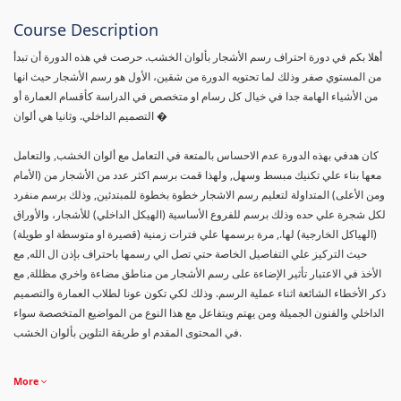
Course Description
أهلا بكم في دورة احتراف رسم الأشجار بألوان الخشب. حرصت في هذه الدورة أن تبدأ
من المستوي صفر وذلك لما تحتويه الدورة من شقين، الأول هو رسم الأشجار حيث انها
من الأشياء الهامة جدا في خيال كل رسام او متخصص في الدراسة كأقسام العمارة أو
التصميم الداخلي. وثانيا هي ألوان �
كان هدفي بهذه الدورة عدم الاحساس بالمتعة في التعامل مع ألوان الخشب, والتعامل
معها بناء علي تكنيك مبسط وسهل, ولهذا قمت برسم اكثر عدد من الأشجار من (الأمام
ومن الأعلى) المتداولة لتعليم رسم الاشجار خطوة بخطوة للمبتدئين, وذلك برسم منفرد
لكل شجرة علي حده وذلك برسم للفروع الأساسية (الهيكل الداخلي) للأشجار، والأوراق
(الهياكل الخارجية) لها., مرة برسمها علي فترات زمنية (قصيرة او متوسطة او طويلة)
حيث التركيز علي التفاصيل الخاصة حتي تصل الي رسمها باحتراف بإذن ال الله, مع
الأخذ في الاعتبار تأثير الإضاءة على رسم الأشجار من مناطق مضاءة واخري مظللة, مع
ذكر الأخطاء الشائعة اثناء عملية الرسم. وذلك لكي تكون عونا لطلاب العمارة والتصميم
الداخلي والفنون الجميلة ومن يهتم ويتفاعل مع هذا النوع من المواضيع المتخصصة سواء
في المحتوى المقدم او طريقة التلوين بألوان الخشب.
More