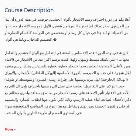
Course Description
أهلا بكم في دورة احتراف رسم الأشجار بألوان الخشب. حرصت في هذه الدورة أن تبدأ
من المستوي صفر وذلك لما تحتويه الدورة من شقين، الأول هو رسم الأشجار حيث انها
من الأشياء الهامة جدا في خيال كل رسام او متخصص في الدراسة كأقسام العمارة أو
التصميم الداخلي. وثانيا هي ألوان �
كان هدفي بهذه الدورة عدم الاحساس بالمتعة في التعامل مع ألوان الخشب, والتعامل
معها بناء علي تكنيك مبسط وسهل, ولهذا قمت برسم اكثر عدد من الأشجار من (الأمام
ومن الأعلى) المتداولة لتعليم رسم الاشجار خطوة بخطوة للمبتدئين, وذلك برسم منفرد
لكل شجرة علي حده وذلك برسم للفروع الأساسية (الهيكل الداخلي) للأشجار، والأوراق
(الهياكل الخارجية) لها., مرة برسمها علي فترات زمنية (قصيرة او متوسطة او طويلة)
حيث التركيز علي التفاصيل الخاصة حتي تصل الي رسمها باحتراف بإذن ال الله, مع
الأخذ في الاعتبار تأثير الإضاءة على رسم الأشجار من مناطق مضاءة واخري مظللة, مع
ذكر الأخطاء الشائعة اثناء عملية الرسم. وذلك لكي تكون عونا لطلاب العمارة والتصميم
الداخلي والفنون الجميلة ومن يهتم ويتفاعل مع هذا النوع من المواضيع المتخصصة سواء
في المحتوى المقدم او طريقة التلوين بألوان الخشب.
More