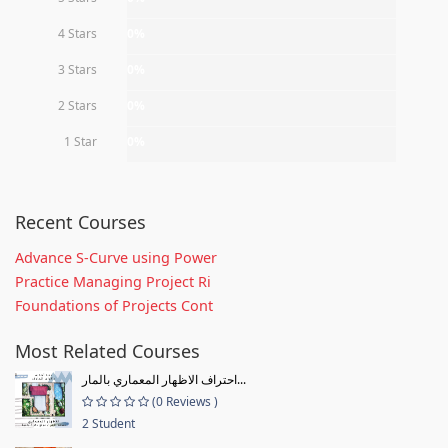
4 Stars
0%
3 Stars
0%
2 Stars
0%
1 Star
0%
Recent Courses
Advance S-Curve using Power
Practice Managing Project Ri
Foundations of Projects Cont
Most Related Courses
احتراف الاظهار المعماري بالمار...
(0 Reviews )
2 Student