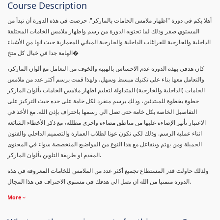
Course Description
أهلا بكم في دورة "اظهار ملامس الخامات بالماركر". حرصت في هذه الدورة أن تبدأ من
المستوي صفر وذلك لما تحتويه الدورة من رسم واظهار ملامس الخامات المختلفة
الداخلية والخارجية للفراغات الداخلية والخارجية المباني المعمارية حيث انها من الأشياء
الهامة جدا في خيال كل متخ�
كان هدفي بهذه الدورة عدم الاحساس بالهيبة والخوف من التعامل مع ألوان الماركر،
والتعامل معها بناء على تكنيك مبسط وسهل، ولهذا قمت برسم أكثر عدد من ملامس
الخامات (الداخلية والخارجية) المتداولة لتعليم اظهار ملامس الخامات بألوان الماركر
خطوة بخطوة للمبتدئين، وذلك برسم منفرد لكل خامة على حده حيث التركيز على
التفاصيل الخاصة بكل خامة حتى تصل الي رسمها باحتراف بإذن الله، مع الأخذ في
الاعتبار تأثير الإضاءة عليها من مناطق مضاءة واخري مظللة، مع ذكر الأخطاء الشائعة
اثناء عملية الرسم. وذلك لكي تكون عونا لطلاب العمارة والتصميم الداخلي والفنون
الجميلة ومن يهتم ويتفاعل مع هذا النوع من المواضيع المتخصصة سواء في المحتوى
المقدم او طريقة التلوين بألوان الماركر.
ولذلك حاولت قدر المستطاع تجميع أكثر عدد من الملامس للخامات المعروفة في هذه
الدورة متمنيا من الله ان تصل الي هدفك في مستوى الاحتراف في هذا المجال.
More