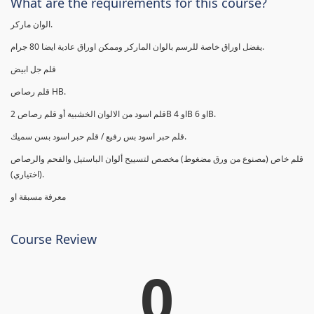
What are the requirements for this course?
الوان ماركر.
يفضل اوراق خاصة للرسم بالوان الماركر وممكن اوراق عادية ايضا 80 جرام.
قلم جل ابيض
قلم رصاص HB.
قلم اسود من الالوان الخشبية أو قلم رصاص 2B او 4B او 6B.
قلم حبر اسود بس رفيع / قلم حبر اسود بسن سميك.
قلم خاص (مصنوع من ورق مضغوط) مخصص لتسييح ألوان الباستيل والفحم والرصاص
(اختياري).
معرفة مسبقة او
Course Review
0