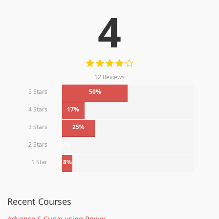
4
12 Reviews
5 Stars
50%
4 Stars
17%
3 Stars
25%
2 Stars
0%
1 Star
8%
Recent Courses
Advance S-Curve using Power