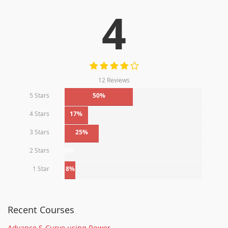
4
12 Reviews
5 Stars
50%
4 Stars
17%
3 Stars
25%
2 Stars
0%
1 Star
8%
Recent Courses
Advance S-Curve using Power