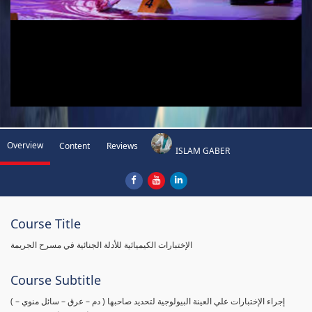
Overview
Content
Reviews
ISLAM GABER
Course Title
الإختبارات الكيميائية للأدلة الجنائية في مسرح الجريمة
Course Subtitle
( إجراء الإختبارات علي العينة البيولوجية لتحديد صاحبها ( دم – عرق – سائل منوي –