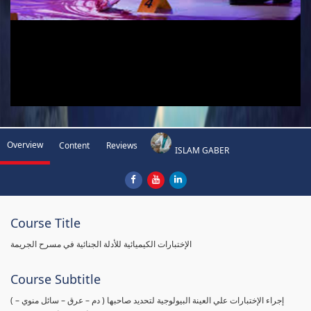
Overview
Content
Reviews
ISLAM GABER
Course Title
الإختبارات الكيميائية للأدلة الجنائية في مسرح الجريمة
Course Subtitle
( إجراء الإختبارات علي العينة البيولوجية لتحديد صاحبها ( دم – عرق – سائل منوي –