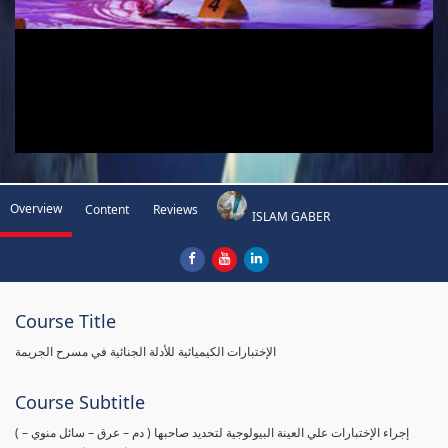
Overview
Content
Reviews
ISLAM GABER
Course Title
الإختبارات الكيميائية للأدلة الجنائية في مسرح الجريمة
Course Subtitle
( إجراء الإختبارات علي العينة البيولوجية لتحديد صاحبها ( دم – عرق – سائل منوي –