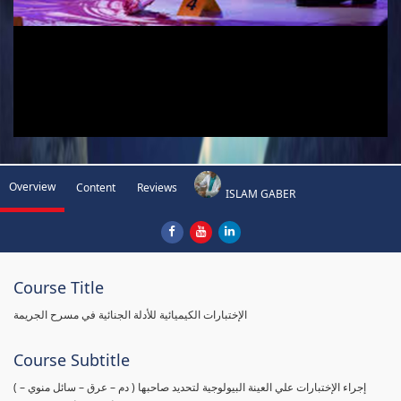
Overview
Content
Reviews
ISLAM GABER
Course Title
الإختبارات الكيميائية للأدلة الجنائية في مسرح الجريمة
Course Subtitle
( إجراء الإختبارات علي العينة البيولوجية لتحديد صاحبها ( دم – عرق – سائل منوي –