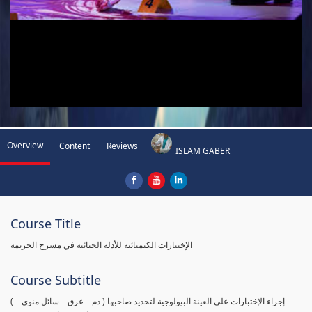
Overview
Content
Reviews
ISLAM GABER
Course Title
الإختبارات الكيميائية للأدلة الجنائية في مسرح الجريمة
Course Subtitle
( إجراء الإختبارات علي العينة البيولوجية لتحديد صاحبها ( دم – عرق – سائل منوي –