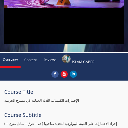
Overview
Content
Reviews
ISLAM GABER
Course Title
الإختبارات الكيميائية للأدلة الجنائية في مسرح الجريمة
Course Subtitle
( إجراء الإختبارات علي العينة البيولوجية لتحديد صاحبها ( دم – عرق – سائل منوي –