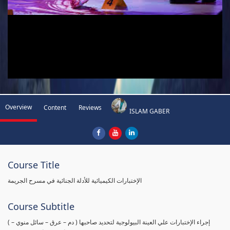
Overview
Content
Reviews
ISLAM GABER
Course Title
الإختبارات الكيميائية للأدلة الجنائية في مسرح الجريمة
Course Subtitle
( إجراء الإختبارات علي العينة البيولوجية لتحديد صاحبها ( دم – عرق – سائل منوي –