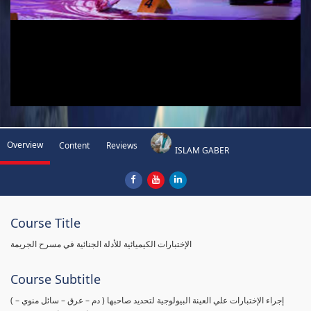
Overview
Content
Reviews
ISLAM GABER
Course Title
الإختبارات الكيميائية للأدلة الجنائية في مسرح الجريمة
Course Subtitle
( إجراء الإختبارات علي العينة البيولوجية لتحديد صاحبها ( دم – عرق – سائل منوي –