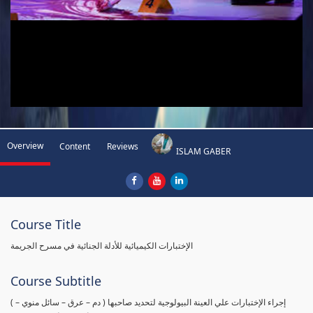
Overview
Content
Reviews
ISLAM GABER
Course Title
الإختبارات الكيميائية للأدلة الجنائية في مسرح الجريمة
Course Subtitle
( إجراء الإختبارات علي العينة البيولوجية لتحديد صاحبها ( دم – عرق – سائل منوي –