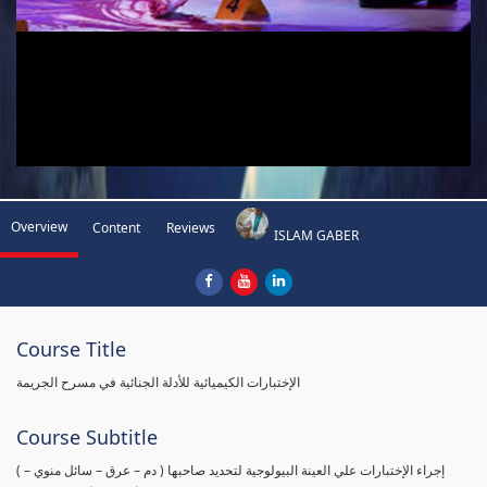
Overview
Content
Reviews
ISLAM GABER
Course Title
الإختبارات الكيميائية للأدلة الجنائية في مسرح الجريمة
Course Subtitle
( إجراء الإختبارات علي العينة البيولوجية لتحديد صاحبها ( دم – عرق – سائل منوي –