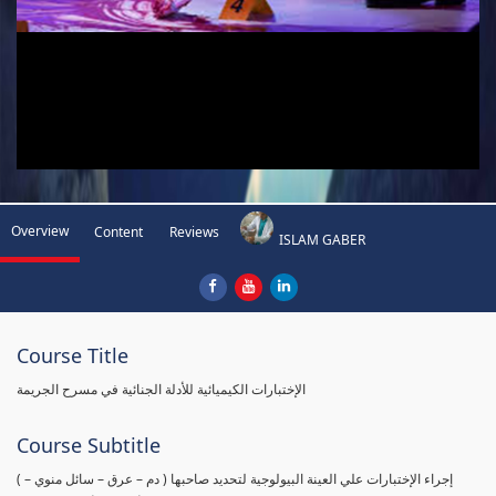
Overview
Content
Reviews
ISLAM GABER
Course Title
الإختبارات الكيميائية للأدلة الجنائية في مسرح الجريمة
Course Subtitle
( إجراء الإختبارات علي العينة البيولوجية لتحديد صاحبها ( دم – عرق – سائل منوي –