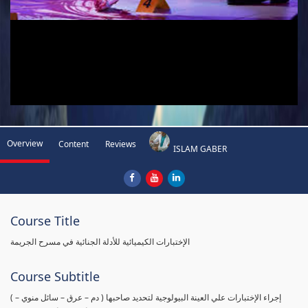
Overview
Content
Reviews
ISLAM GABER
Course Title
الإختبارات الكيميائية للأدلة الجنائية في مسرح الجريمة
Course Subtitle
( إجراء الإختبارات علي العينة البيولوجية لتحديد صاحبها ( دم – عرق – سائل منوي –