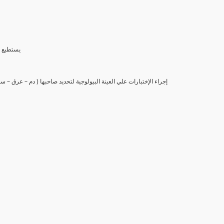
(6) يستط
(7) إجراء الإختبارات علي العينة البيولوجية لتحديد صاحبها ( دم – عرق –