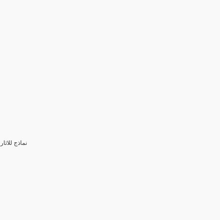
3- نماذج للا