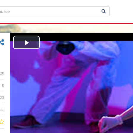
Play
Video
20
0
:23
bic