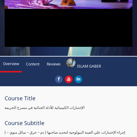
Overview
Content
Reviews
ISLAM GABER
Course Title
الإختبارات الكيميائية للأدلة الجنائية في مسرح الجريمة
Course Subtitle
( إجراء الإختبارات علي العينة البيولوجية لتحديد صاحبها ( دم – عرق – سائل منوي –