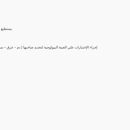
(6) يستط
(7) إجراء الإختبارات علي العينة البيولوجية لتحديد صاحبها ( دم – عرق –