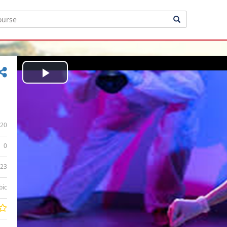
Play
Video
20
0
:23
bic