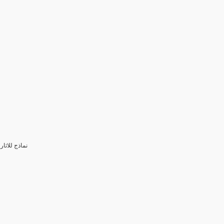
3- نماذج للا