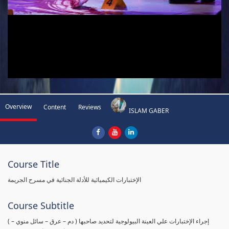
Overview
Content
Reviews
ISLAM GABER
Course Title
الإختبارات الكيميائية للأدلة الجنائية في مسرح الجريمة
Course Subtitle
( إجراء الإختبارات علي العينة البيولوجية لتحديد صاحبها ( دم – عرق – سائل منوي –