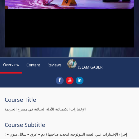
Overview
Content
Reviews
ISLAM GABER
Course Title
الإختبارات الكيميائية للأدلة الجنائية في مسرح الجريمة
Course Subtitle
( إجراء الإختبارات علي العينة البيولوجية لتحديد صاحبها ( دم – عرق – سائل منوي –