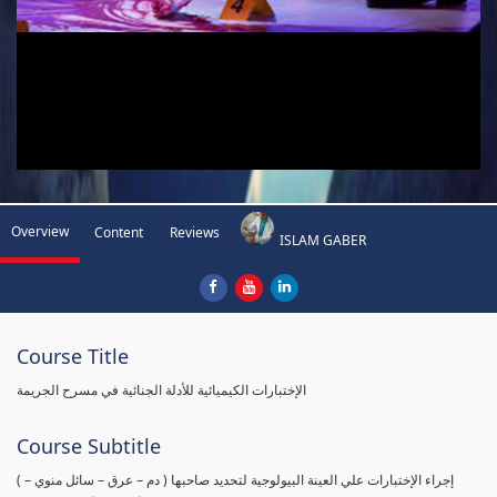
Overview
Content
Reviews
ISLAM GABER
Course Title
الإختبارات الكيميائية للأدلة الجنائية في مسرح الجريمة
Course Subtitle
( إجراء الإختبارات علي العينة البيولوجية لتحديد صاحبها ( دم – عرق – سائل منوي –