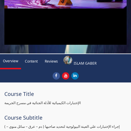
Overview
Content
Reviews
ISLAM GABER
Course Title
الإختبارات الكيميائية للأدلة الجنائية في مسرح الجريمة
Course Subtitle
( إجراء الإختبارات علي العينة البيولوجية لتحديد صاحبها ( دم – عرق – سائل منوي –