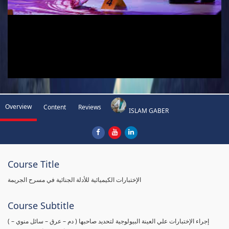
Overview
Content
Reviews
ISLAM GABER
Course Title
الإختبارات الكيميائية للأدلة الجنائية في مسرح الجريمة
Course Subtitle
( إجراء الإختبارات علي العينة البيولوجية لتحديد صاحبها ( دم – عرق – سائل منوي –