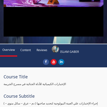
Overview
Content
Reviews
ISLAM GABER
Course Title
الإختبارات الكيميائية للأدلة الجنائية في مسرح الجريمة
Course Subtitle
( إجراء الإختبارات علي العينة البيولوجية لتحديد صاحبها ( دم – عرق – سائل منوي –