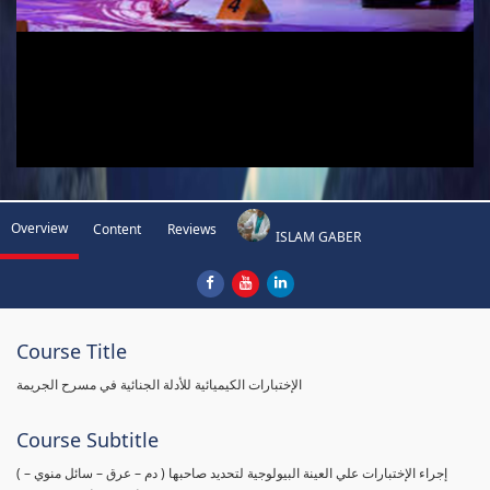
Overview
Content
Reviews
ISLAM GABER
Course Title
الإختبارات الكيميائية للأدلة الجنائية في مسرح الجريمة
Course Subtitle
( إجراء الإختبارات علي العينة البيولوجية لتحديد صاحبها ( دم – عرق – سائل منوي –