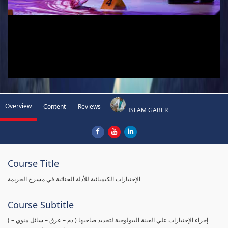
Overview
Content
Reviews
ISLAM GABER
Course Title
الإختبارات الكيميائية للأدلة الجنائية في مسرح الجريمة
Course Subtitle
( إجراء الإختبارات علي العينة البيولوجية لتحديد صاحبها ( دم – عرق – سائل منوي –