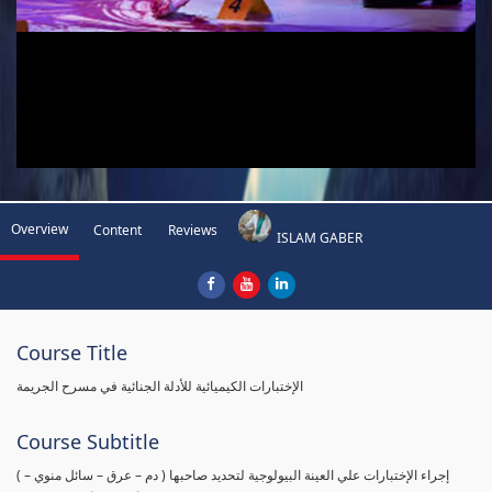
Overview
Content
Reviews
ISLAM GABER
Course Title
الإختبارات الكيميائية للأدلة الجنائية في مسرح الجريمة
Course Subtitle
( إجراء الإختبارات علي العينة البيولوجية لتحديد صاحبها ( دم – عرق – سائل منوي –