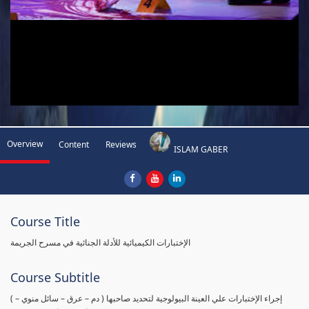
Overview
Content
Reviews
ISLAM GABER
Course Title
الإختبارات الكيميائية للأدلة الجنائية في مسرح الجريمة
Course Subtitle
( إجراء الإختبارات علي العينة البيولوجية لتحديد صاحبها ( دم – عرق – سائل منوي –