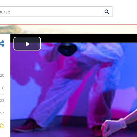
Play
Video
20
0
:23
bic