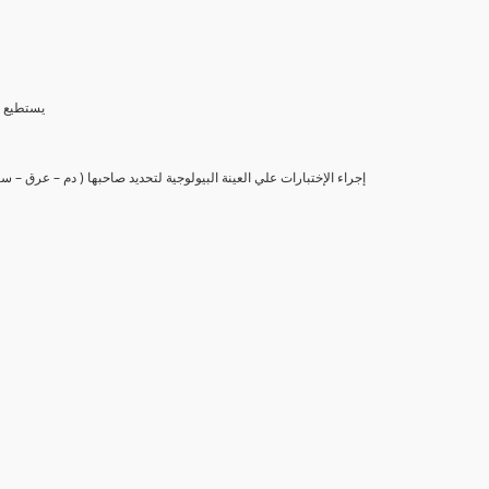
(6) يستط
(7) إجراء الإختبارات علي العينة البيولوجية لتحديد صاحبها ( دم – عرق –