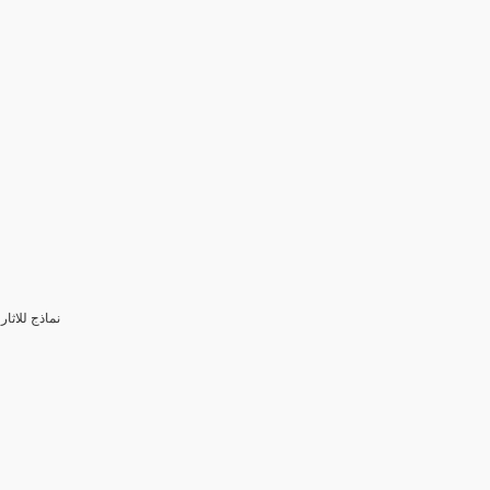
3- نماذج للا