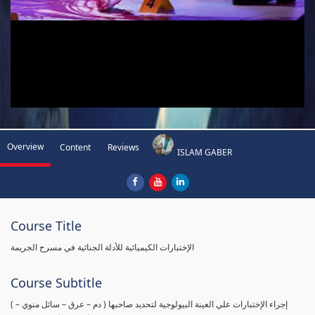
Overview
Content
Reviews
ISLAM GABER
Course Title
الإختبارات الكيميائية للأدلة الجنائية في مسرح الجريمة
Course Subtitle
( إجراء الإختبارات علي العينة البيولوجية لتحديد صاحبها ( دم – عرق – سائل منوي –