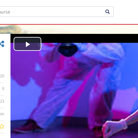
Play
Video
20
0
:23
bic