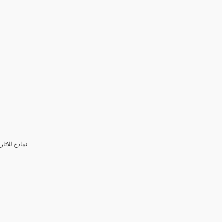
3- نماذج للا