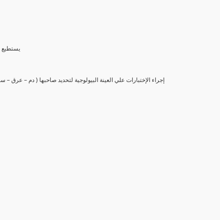
(6) يستط
(7) إجراء الإختبارات علي العينة البيولوجية لتحديد صاحبها ( دم – عرق –