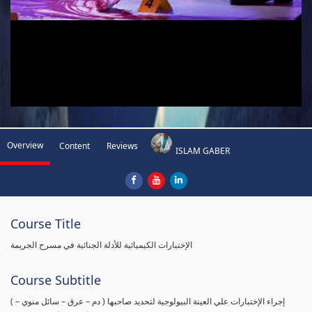
Overview
Content
Reviews
ISLAM GABER
Course Title
الإختبارات الكيميائية للأدلة الجنائية في مسرح الجريمة
Course Subtitle
( إجراء الإختبارات علي العينة البيولوجية لتحديد صاحبها ( دم – عرق – سائل منوي –