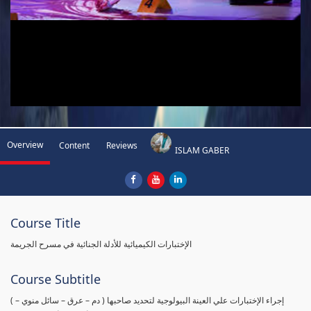
Overview
Content
Reviews
ISLAM GABER
Course Title
الإختبارات الكيميائية للأدلة الجنائية في مسرح الجريمة
Course Subtitle
( إجراء الإختبارات علي العينة البيولوجية لتحديد صاحبها ( دم – عرق – سائل منوي –