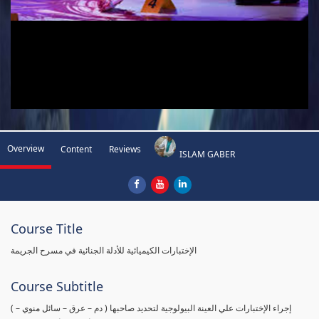
Overview
Content
Reviews
ISLAM GABER
Course Title
الإختبارات الكيميائية للأدلة الجنائية في مسرح الجريمة
Course Subtitle
( إجراء الإختبارات علي العينة البيولوجية لتحديد صاحبها ( دم – عرق – سائل منوي –