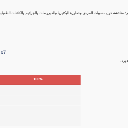
ورة مناقشة حول مسببات المرض وخطورة البكتيريا والفيروسات والجراثيم والكائنات الطفيلي
se?
لدورة
100%
%
%
%
%