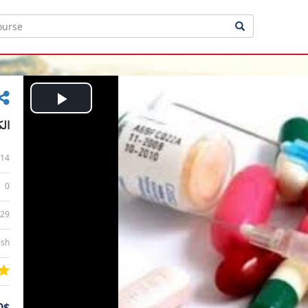
Play
الك
Video
14
0
:29
ish
0$