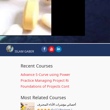
ISLAM GABER
Recent Courses
Advance S-Curve using Power
Practice Managing Project Ri
Foundations of Projects Cont
Most Related Courses
أخصائي مؤشرات الأداء المحترف
(12 Reviews )