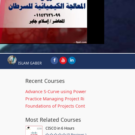
ISLAM GABER
Recent Courses
Advance S-Curve using Power
Practice Managing Project Ri
Foundations of Projects Cont
Most Related Courses
CISCO in 6 Hours
(0 Reviews )