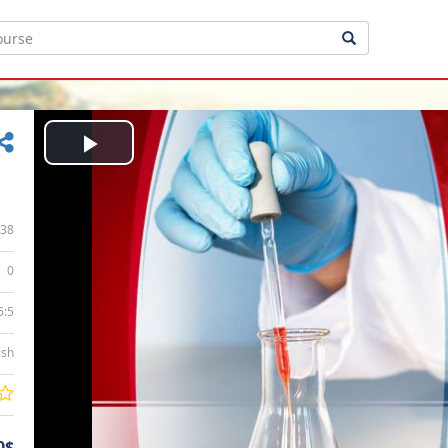
Play
Video
38
0
6:5
ish
0$