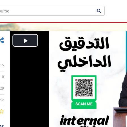
Play
Video
15
0
:29
bic
0$