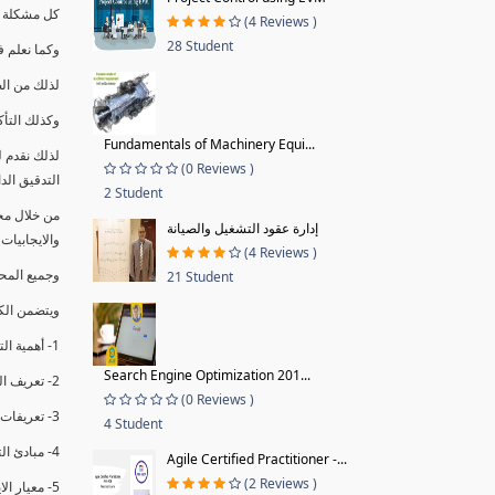
كل مشكلة ه
(4 Reviews )
28 Student
وكما نعلم ف
لذلك من ال
وكذلك التأك
Fundamentals of Machinery Equi...
لذلك نقدم 
(0 Reviews )
التدقيق الد
2 Student
من خلال مج
إدارة عقود التشغيل والصيانة
والايجابيات
(4 Reviews )
وجميع المحاضر
21 Student
ويتضمن الك
1- أهمية التدقيق الداخلي وتعريفه.
Search Engine Optimization 201...
2- تعريف التدقيق وأنواعه الرئيسية.
(0 Reviews )
3- تعريفات ومفاهيم عن التدقيق الداخلي.
4 Student
4- مبادئ التدقيق.
Agile Certified Practitioner -...
(2 Reviews )
5- معيار الايزو 19011:2018.