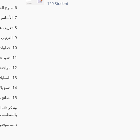
129 Student
6- منهج العملية في التدقيق الداخلي.
7- الأساسيات المتعلقة بعملية التدقيق الداخلي.
8- تعريف عدم المطابقة والملاحظات.
9- الترتيب والتنظيم للتدقيق الداخلي.
10- خطوات عملية التدقيق الداخلي.
11- تنفيذ عملية التدقيق الداخلي والاجتماع الافتتاحي.
12- مراجعة السجلات والوثائق.
13- المقابلات مع الموظفين ومراقبة الانشطة والمرافق.
14- تسجيلات الأدلة أثناء التدقيق.
15- نصائح هامة لتدقيق ناجح.
وتذكر دائم
بالمنظمة. 
دمتم موفقي