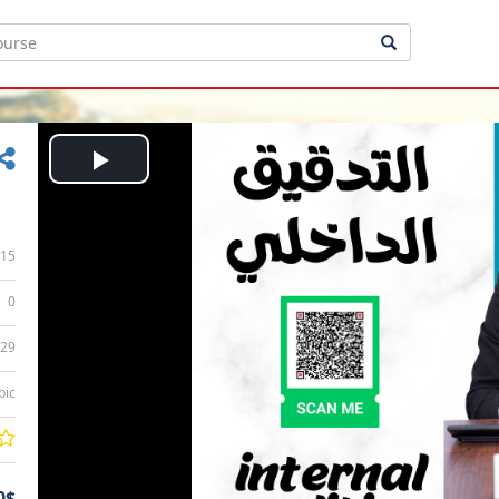
Play
Video
15
0
:29
bic
0$