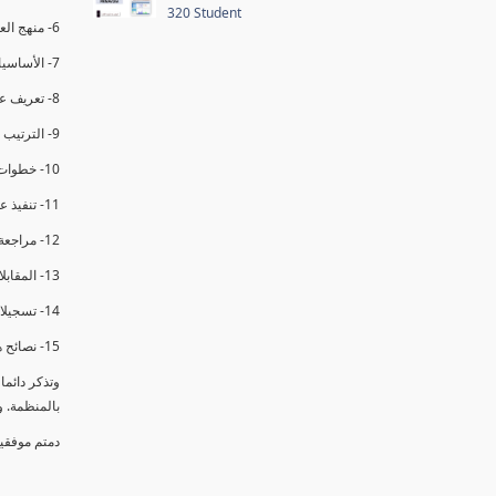
320 Student
6- منهج العملية في التدقيق الداخلي.
7- الأساسيات المتعلقة بعملية التدقيق الداخلي.
8- تعريف عدم المطابقة والملاحظات.
9- الترتيب والتنظيم للتدقيق الداخلي.
10- خطوات عملية التدقيق الداخلي.
11- تنفيذ عملية التدقيق الداخلي والاجتماع الافتتاحي.
12- مراجعة السجلات والوثائق.
13- المقابلات مع الموظفين ومراقبة الانشطة والمرافق.
14- تسجيلات الأدلة أثناء التدقيق.
15- نصائح هامة لتدقيق ناجح.
وتذكر دائم
بالمنظمة. 
دمتم موفقي