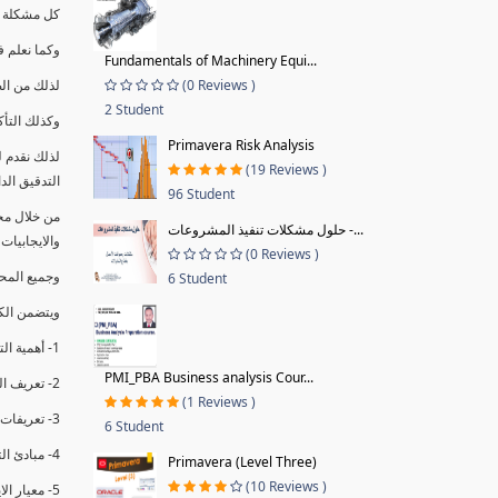
كل مشكلة ه
وكما نعلم ف
Fundamentals of Machinery Equi...
(0 Reviews )
لذلك من ال
2 Student
وكذلك التأك
Primavera Risk Analysis
لذلك نقدم 
(19 Reviews )
التدقيق الد
96 Student
من خلال مج
حلول مشكلات تنفيذ المشروعات -...
والايجابيات
(0 Reviews )
وجميع المحاضر
6 Student
ويتضمن الك
1- أهمية التدقيق الداخلي وتعريفه.
PMI_PBA Business analysis Cour...
2- تعريف التدقيق وأنواعه الرئيسية.
(1 Reviews )
3- تعريفات ومفاهيم عن التدقيق الداخلي.
6 Student
4- مبادئ التدقيق.
Primavera (Level Three)
(10 Reviews )
5- معيار الايزو 19011:2018.