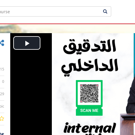
Play
Video
15
0
:29
bic
0$