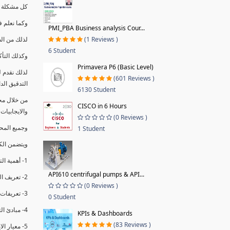
كل مشكلة ه
وكما نعلم ف
PMI_PBA Business analysis Cour...
(1 Reviews )
لذلك من ال
6 Student
وكذلك التأك
Primavera P6 (Basic Level)
لذلك نقدم 
(601 Reviews )
التدقيق الد
6130 Student
من خلال مج
CISCO in 6 Hours
والايجابيات
(0 Reviews )
وجميع المحاضر
1 Student
ويتضمن الك
1- أهمية التدقيق الداخلي وتعريفه.
API610 centrifugal pumps & API...
2- تعريف التدقيق وأنواعه الرئيسية.
(0 Reviews )
3- تعريفات ومفاهيم عن التدقيق الداخلي.
0 Student
4- مبادئ التدقيق.
KPIs & Dashboards
(83 Reviews )
5- معيار الايزو 19011:2018.