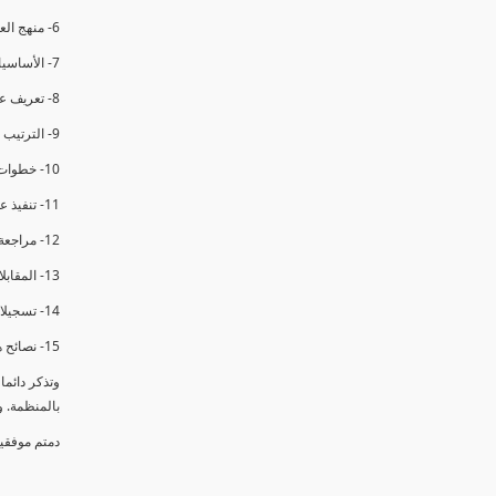
6- منهج العملية في التدقيق الداخلي.
7- الأساسيات المتعلقة بعملية التدقيق الداخلي.
8- تعريف عدم المطابقة والملاحظات.
9- الترتيب والتنظيم للتدقيق الداخلي.
10- خطوات عملية التدقيق الداخلي.
11- تنفيذ عملية التدقيق الداخلي والاجتماع الافتتاحي.
12- مراجعة السجلات والوثائق.
13- المقابلات مع الموظفين ومراقبة الانشطة والمرافق.
14- تسجيلات الأدلة أثناء التدقيق.
15- نصائح هامة لتدقيق ناجح.
وتذكر دائم
بالمنظمة. 
دمتم موفقي