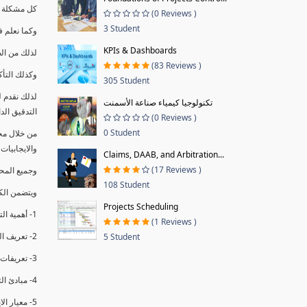
كل مشكلة ه
(0 Reviews )
3 Student
وكما نعلم ف
KPIs & Dashboards
لذلك من ال
(83 Reviews )
وكذلك التأك
305 Student
لذلك نقدم 
تكنولوجيا كيمياء صناعة الأسمنت
التدقيق الد
(0 Reviews )
0 Student
من خلال مج
والايجابيات
Claims, DAAB, and Arbitration...
(17 Reviews )
وجميع المحاضر
108 Student
ويتضمن الك
Projects Scheduling
1- أهمية التدقيق الداخلي وتعريفه.
(1 Reviews )
2- تعريف التدقيق وأنواعه الرئيسية.
5 Student
3- تعريفات ومفاهيم عن التدقيق الداخلي.
4- مبادئ التدقيق.
5- معيار الايزو 19011:2018.