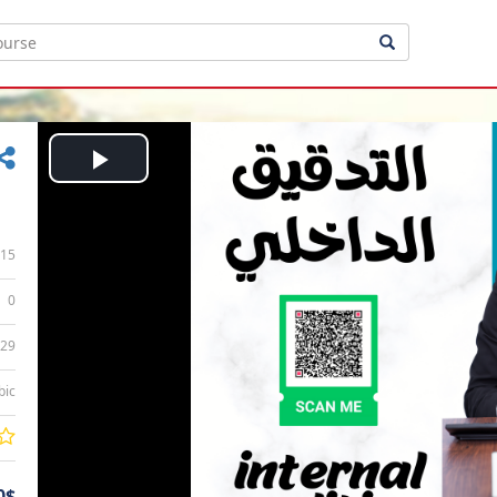
Play
Video
15
0
:29
bic
0$