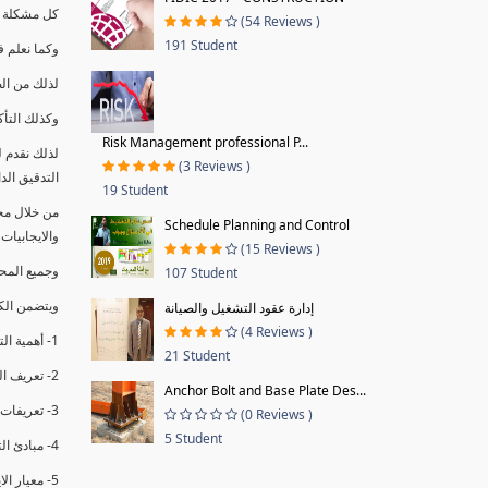
كل مشكلة ه
(54 Reviews )
191 Student
وكما نعلم ف
لذلك من ال
وكذلك التأك
Risk Management professional P...
لذلك نقدم 
(3 Reviews )
التدقيق الد
19 Student
من خلال مج
Schedule Planning and Control
والايجابيات
(15 Reviews )
وجميع المحاضر
107 Student
ويتضمن الك
إدارة عقود التشغيل والصيانة
(4 Reviews )
1- أهمية التدقيق الداخلي وتعريفه.
21 Student
2- تعريف التدقيق وأنواعه الرئيسية.
Anchor Bolt and Base Plate Des...
3- تعريفات ومفاهيم عن التدقيق الداخلي.
(0 Reviews )
5 Student
4- مبادئ التدقيق.
5- معيار الايزو 19011:2018.