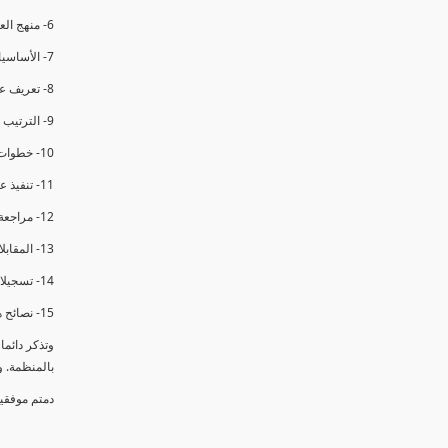
6- منهج العملية في التدقيق الداخلي.
7- الأساسيات المتعلقة بعملية التدقيق الداخلي.
8- تعريف عدم المطابقة والملاحظات.
9- الترتيب والتنظيم للتدقيق الداخلي.
10- خطوات عملية التدقيق الداخلي.
11- تنفيذ عملية التدقيق الداخلي والاجتماع الافتتاحي.
12- مراجعة السجلات والوثائق.
13- المقابلات مع الموظفين ومراقبة الانشطة والمرافق.
14- تسجيلات الأدلة أثناء التدقيق.
15- نصائح هامة لتدقيق ناجح.
وتذكر دائم
بالمنظمة. 
دمتم موفقي