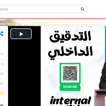
Play
Video
15
0
:29
bic
0$