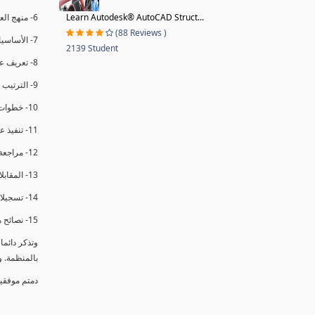
Learn Autodesk® AutoCAD Struct...
6- منهج العملية في التدقيق الداخلي.
(88 Reviews )
7- الأساسيات المتعلقة بعملية التدقيق الداخلي.
2139 Student
8- تعريف عدم المطابقة والملاحظات.
9- الترتيب والتنظيم للتدقيق الداخلي.
10- خطوات عملية التدقيق الداخلي.
11- تنفيذ عملية التدقيق الداخلي والاجتماع الافتتاحي.
12- مراجعة السجلات والوثائق.
13- المقابلات مع الموظفين ومراقبة الانشطة والمرافق.
14- تسجيلات الأدلة أثناء التدقيق.
15- نصائح هامة لتدقيق ناجح.
وتذكر دائم
بالمنظمة. 
دمتم موفقي