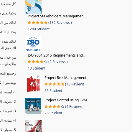
كل مشكلة ه
وكما نعلم ف
Project Stakeholders Managemen...
(132 Reviews )
لذلك من ال
1289 Student
وكذلك التأك
لذلك نقدم 
التدقيق الد
ISO 9001:2015 Requirements and...
من خلال مج
(2 Reviews )
والايجابيات
10 Student
وجميع المحاضر
Project Risk Management
ويتضمن الك
(13 Reviews )
55 Student
1- أهمية التدقيق الداخلي وتعريفه.
Project Control using EVM
2- تعريف التدقيق وأنواعه الرئيسية.
(4 Reviews )
3- تعريفات ومفاهيم عن التدقيق الداخلي.
28 Student
4- مبادئ التدقيق.
5- معيار الايزو 19011:2018.