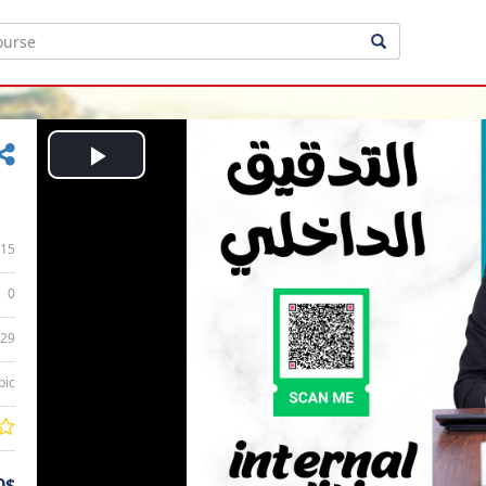
Play
Video
15
0
:29
bic
0$