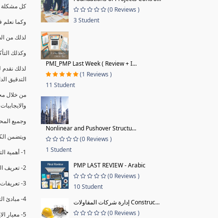
كل مشكلة ه
(0 Reviews )
3 Student
وكما نعلم ف
لذلك من ال
وكذلك التأك
PMI_PMP Last Week ( Review + I...
لذلك نقدم 
(1 Reviews )
التدقيق الد
11 Student
من خلال مج
والايجابيات
وجميع المحاضر
Nonlinear and Pushover Structu...
ويتضمن الك
(0 Reviews )
1 Student
1- أهمية التدقيق الداخلي وتعريفه.
PMP LAST REVIEW - Arabic
2- تعريف التدقيق وأنواعه الرئيسية.
(0 Reviews )
3- تعريفات ومفاهيم عن التدقيق الداخلي.
10 Student
4- مبادئ التدقيق.
إدارة شركات المقاولات Construc...
(0 Reviews )
5- معيار الايزو 19011:2018.