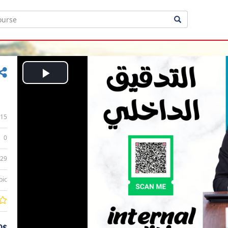
Play
Video
15
0
:29
bic
0$