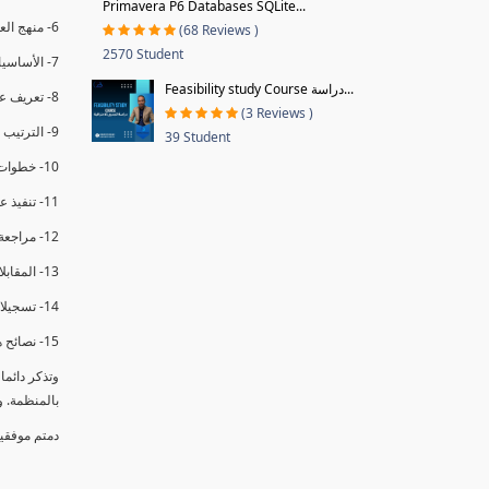
Primavera P6 Databases SQLite...
6- منهج العملية في التدقيق الداخلي.
(68 Reviews )
2570 Student
7- الأساسيات المتعلقة بعملية التدقيق الداخلي.
Feasibility study Course دراسة...
8- تعريف عدم المطابقة والملاحظات.
(3 Reviews )
9- الترتيب والتنظيم للتدقيق الداخلي.
39 Student
10- خطوات عملية التدقيق الداخلي.
11- تنفيذ عملية التدقيق الداخلي والاجتماع الافتتاحي.
12- مراجعة السجلات والوثائق.
13- المقابلات مع الموظفين ومراقبة الانشطة والمرافق.
14- تسجيلات الأدلة أثناء التدقيق.
15- نصائح هامة لتدقيق ناجح.
وتذكر دائم
بالمنظمة. 
دمتم موفقي