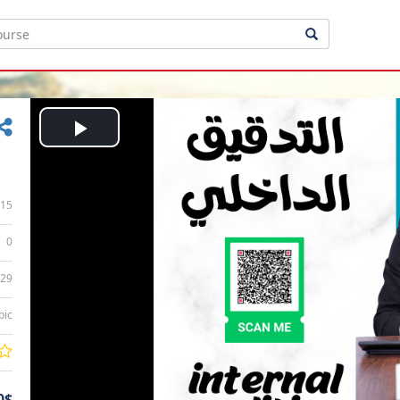
Play
Video
15
0
:29
bic
0$