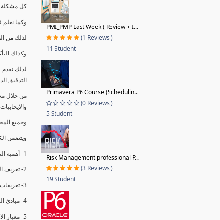
كل مشكلة ه
وكما نعلم ف
PMI_PMP Last Week ( Review + I...
(1 Reviews )
لذلك من ال
11 Student
وكذلك التأك
لذلك نقدم 
التدقيق الد
Primavera P6 Course (Schedulin...
من خلال مج
(0 Reviews )
والايجابيات
5 Student
وجميع المحاضر
ويتضمن الك
1- أهمية التدقيق الداخلي وتعريفه.
Risk Management professional P...
(3 Reviews )
2- تعريف التدقيق وأنواعه الرئيسية.
19 Student
3- تعريفات ومفاهيم عن التدقيق الداخلي.
4- مبادئ التدقيق.
5- معيار الايزو 19011:2018.