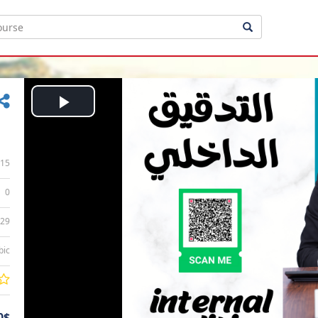
Play
Video
15
0
:29
bic
0$