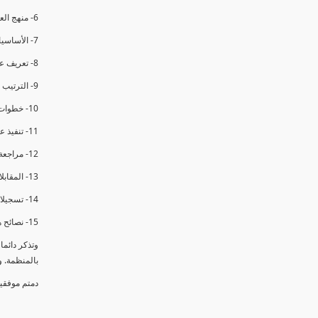
6- منهج العملية في التدقيق الداخلي.
7- الأساسيات المتعلقة بعملية التدقيق الداخلي.
8- تعريف عدم المطابقة والملاحظات.
9- الترتيب والتنظيم للتدقيق الداخلي.
10- خطوات عملية التدقيق الداخلي.
11- تنفيذ عملية التدقيق الداخلي والاجتماع الافتتاحي.
12- مراجعة السجلات والوثائق.
13- المقابلات مع الموظفين ومراقبة الانشطة والمرافق.
14- تسجيلات الأدلة أثناء التدقيق.
15- نصائح هامة لتدقيق ناجح.
وتذكر دائم
بالمنظمة. 
دمتم موفقي