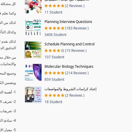
كل مشكلة ه
(2 Reviews )
11 Student
وكما نعلم ف
Planning Interview Questions
لذلك من ال
(183 Reviews )
وكذلك التأك
3406 Student
لذلك نقدم 
Schedule Planning and Control
التدقيق الد
(15 Reviews )
107 Student
من خلال مج
والايجابيات
Molecular Biology Techniques
(214 Reviews )
وجميع المحاضر
859 Student
ويتضمن الك
إعداد كراسات الشروط والمواصفات
1- أهمية التدقيق الداخلي وتعريفه.
(2 Reviews )
2- تعريف التدقيق وأنواعه الرئيسية.
18 Student
3- تعريفات ومفاهيم عن التدقيق الداخلي.
4- مبادئ التدقيق.
5- معيار الايزو 19011:2018.